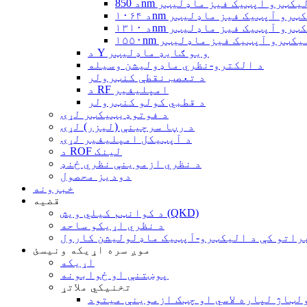
850nm الیکټرو آپټیک فیز ماډلیټر
۱۰۶ الیکټرو آپټیک فیز ماډلیټر
۱۳۱ الیکټرو آپټیک فیز ماډلیټر
۱۵۵ الیکټرو آپټیک فیز ماډلیټر
د Y ویو ګایډ ماډلیټر
د الکترو-نظري ماډولیشن وسیله
د تعصب نقطې کنټرولر
د RF امپلیفیر
د قطبي کولو کنټرولر
د فوتوډیټیکټر لړۍ
د رڼا سرچینې (لیزر) لړۍ
د آپټیکل امپلیفیر لړۍ
د ROF لینک
د نظري ازموینې نظري ځنډ
دودیز محصول
خبرونه
قضیه
د کوانټم کیلي ویش (QKD)
د نظري اړیکو ساحه
راتو کې د الیکټرو-آپټیک ماډلولیشن کارول
موږ سره اړیکه ونیسئ
اړیکه
پوښتنې او ځوابونه
تخنیکي ملاتړ
لټاژ لپاره لاسي او چټک ازموینې میتود