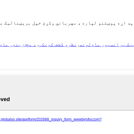
یک ټرانسیور ماډلونه
,
نظري کشف کونکی
,
د مچ-زینډر ماډ