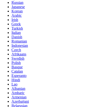
Russian
Japanese
Korean
Arabic
Irish
Greek
Turkish
Italian
Danish
Romanian
Indonesian
Czech
Afrikaans
Swedish
Polish
Basque
Catalan
Esperanto
Hindi
Lao
Albanian
Amharic
Armenian
Azerbaijani
Belarusian