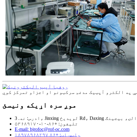
موږ سره اړیکه ونیسئ
Jinxi لویدیځ Rd، Daxing ولسوالۍ، بیجینګ
تلیفون: +۸۶-۱۰-۵۳۶۸۹۱۷۰
E-mail: bjrofoc@rof-oc.com
واټس اپ: +۸۶ ۱۸۹۷۸۹۶۸۲۹۷