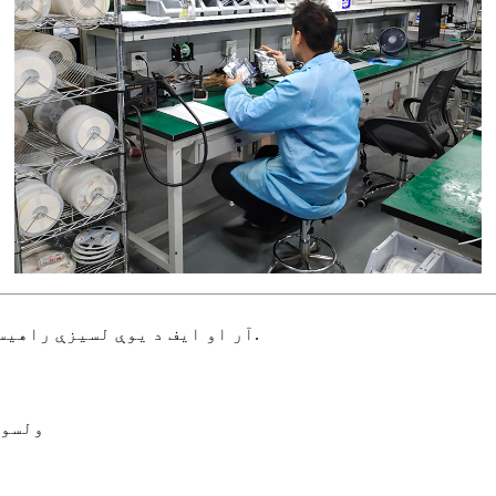
آر او ایف د یوې لسیزې راهیسې په الکترو آپټیک مدغم سرکټونو او اجزاو تمرکز کوي.
ادرس: نه. 3، ng