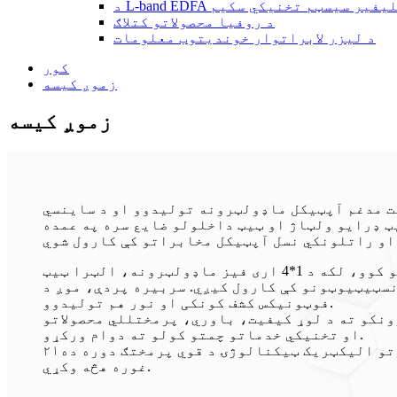
L-band  امپلیفیر سیسټم تخنیکي سکیم
د روفیا محصولاتو کتلاګ
د لیزر لابراتوار خوندیتوب معلومات
کور
زموږ کیسه
زموږ کیسه
یت مدغم آپټیکل ماډولټرونه تولیدوو او د ساینسي
ټ ډرایو ولټاژ او ټیټ داخلولو ضایع سره په عمده
موږ د دودیز کولو لپاره ډیری ځانګړي ماډولټرونه هم چمتو کوو، لکه د 1*4 اری فیز ماډولټرونه، الټرا ټیټ Vpi، او الټرا لوړ ختمیدونکي تناسب
. سربیره پردې، موږ د RF امپلیفیر (ماډولیټر ډرایور) او BIAS کنټرولر،
فوټونیکس کشف کونکی او نور هم تولیدوو.
ونکو ته د لوړ کیفیت، باوري، پرمختللي محصولاتو
او تخنیکي خدماتو چمتو کولو ته دوام ورکړو.
۲۱مه پیړۍ د فوتو الیکټریک ټیکنالوژۍ د قوي پرمختګ دوره ده، ROF چمتو دی چې ستاسو لپاره د خدماتو چمتو کولو او ستاسو سره د روښانه کولو لپاره خپله
غوره هڅه وکړي.