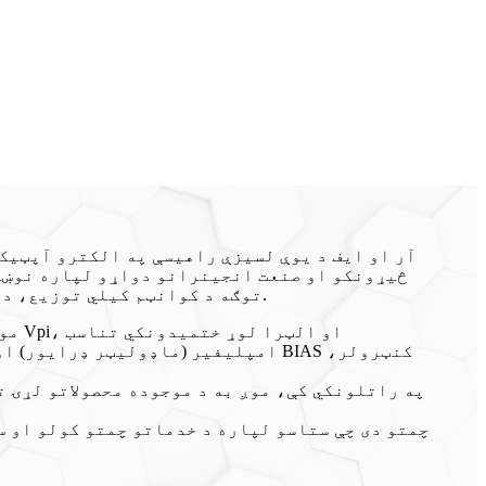
آر او ایف د یوې لسیزې راهیسې په الکترو آپټیک
څیړونکو او صنعت انجینرانو دواړو لپاره نوښتګ
توګه د کوانټم کیلي توزیع، د راډیو اوور فایبر سیسټمونو، لیزر سینسنګ سیسټمونو، او راتلونکي نسل آپټیکل مخابراتو کې کارول شوي.
په راتلونکي کې، موږ به د موجوده محصولاتو لړۍ 