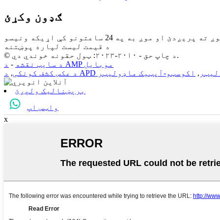
ګډون وکړئ
د قیمت لیست لپاره پوښتنه
© د چاپ حق - ۲۰۱۰-۲۰۲۳: ټول حقونه خوندي دي.
د AMP موبایل
د سایټ نقشه
-
لیټر
,
اکوسټو-آپټیک ماډولیټر
د عکس کشف کونکی
,
برېښنالیک ولېږئ
واټس اپ
x