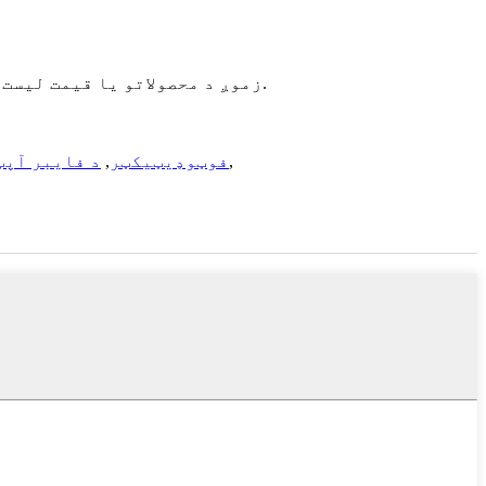
زموږ د محصولاتو یا قیمت لیست په اړه پوښتنو لپاره ، مهرباني وکړئ خپل بریښنالیک موږ ته پریږدئ او موږ به په 24 ساعتونو کې اړیکه ونیسو.
,
د APD فوټوډیټیکټر
,
د فایبر آپټ