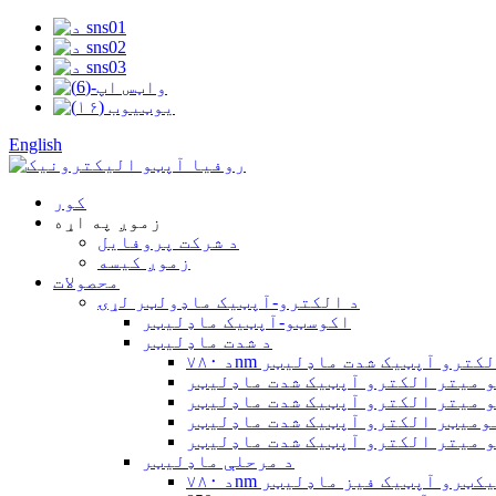
English
کور
زموږ په اړه
د شرکت پروفایل
زموږ کیسه
محصولات
د الکترو-آپټیک ماډولټر لړۍ
اکوسټو-آپټیک ماډلیټر
د شدت ماډلیټر
۷۸۰nm الکترو آپټیک شدت ماډلیټر
د مرحلې ماډلیټر
۷۸۰n الیکټرو آپټیک فیز ماډلیټر