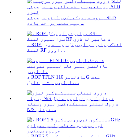
د روف سیمیکمډکټر لیزر سرچینه SLD
ټیټ تعصب پراخه بانډ ...
د ROF انلاګ براډبنډ آپټیکل ټرانسیور
لینک RF اوور ...
د ROF TFLN ماډلیټر 110G شدت
ماډلیټر پتلی فایل...
د روف تیتلی سیمیکمډکټر لیزر وسیله
N/S تیتلی ...
د ROF سیلیکون فوټوډیټیکټر 2.5GHz