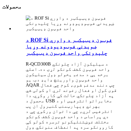
محصولات
د ROF Si فوټون ډیټیکټر د واورې
ښویدنې فوټوډیوډونه وړیا
چلیدونکی واحد فوټون ډیټیکټر
R-QCD300B د سیلیکون آزاد چلونکي
واحد فوټون کشف کونکو لړۍ ده. اصلي
برخه یې د مدغم یخولو ډول سیلیکون
واحد فوټون واورینچ ډایډ دی. یو
AQAR چپ دننه مدغم شوی، کوم چې فعال
قوی کول او فعال رغونه لري او کولی شي
په آزاد چلونکي حالت کې کار وکړي. دا
محصول د USB مخابراتو انٹرفیس او د
بهرني ډیپارټمنټ کنټرول ان پټ
انٹرفیس لري، چې دا توان ورکوي چې د
دې پراساس د واحد فوټون کشف کونکو
مختلف غوښتنلیکونو ترسره کولو کې
کاروونکو سره په انعطاف منونکي ډول