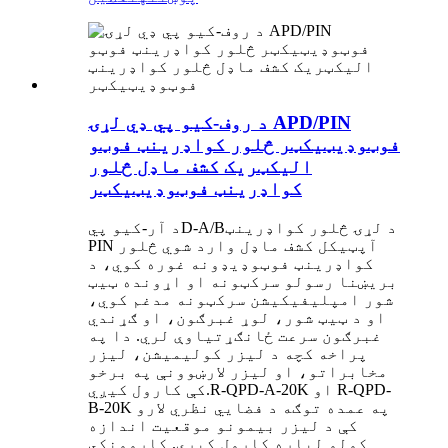
د روف-کیو پي ډي لړۍ APD/PIN
فوټوډیټیکټر څلور کواډرینټ فوټو
الیکټریک کشف ماډل څلور
کواډرینټ فوټوډیټیکټر
د لړۍ څلور کواډرینټ
B
/
A
-
D
د آر-کیو پي
PIN آپټیکل کشف ماډل وارد شوي څلور
کواډرینټ فوټوډیډونه غوره کوي، د
بریښنا رسولو سرکټونه او اړونده ټیټ
شور امپلیفیکیشن سرکټونه مدغم کوي،
او د ټیټ شور، لوړ غبرګون، او ګړندي
غبرګون سرعت ځانګړتیاوې لري. دا په
پراخه کچه د لیزر کولیمیشن، لیزر
مخابراتو، او لیزر لارښوونې په برخو
-
D
کې کارول کیږي.R-QPD-A-20K او R-QP
-20K په عمده توګه د فضايي نظري لارو
B
کې د لیزر بیمونو موقعیت اندازه
کولو لپاره کارول کیږي. کاروونکي