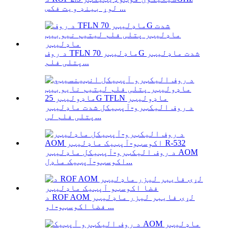
لوړ بینډ ویت فکس ...
د روف TFLN ماډلیټر 70G شدت ماډلیټر
پتلی فلم...
د روف الیکټرو-آپټیکل شدت ماډلیټر
پتلی فلم لی...
د روف الیکټرو-آپټیکل ماډلیټر AOM
اکوسټو-آپټیک ماډل...
د ROF AOM لړۍ فایبر لیزر ماډلیټر
فضا اکوسټو-او ...