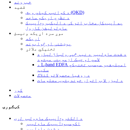
خبرونه
قضیه
د کوانټم کیلي ویش (QKD)
د نظري اړیکو ساحه
په آپټیکل مخابراتو کې د الیکټرو-آپټیک
ماډلولیشن کارول
موږ سره اړیکه ونیسئ
اړیکه
پوښتنې او ځوابونه
تخنیکي ملاتړ
د شدت ماډلیټر د نیم څپې ولټاژ لپاره
لاسي او چټک ازموینې میتود
د L-band EDFA امپلیفیر سیسټم تخنیکي
سکیم
د روفیا محصولاتو کتلاګ
د لیزر لابراتوار خوندیتوب معلومات
کور
محصولات
کټګورۍ
د الکترو-آپټیک ماډولټر لړۍ
اکوسټو-آپټیک ماډلیټر
د شدت ماډلیټر