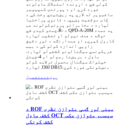
کولی شي د اړونده استملاک ماډلونه
غوره کړي او د پورتنۍ کمپیوټر
سافټویر له لارې په ریښتیني وخت کې د
ځای موقعیت وښيي. د ثانوي پراختیا
لپاره د مخابراتو پروتوکولونه هم
-20M په عمده
A
-
D
- د QP
R
چمتو کیدی شي.
توګه د هدف نیولو او تعقیب لپاره
کارول کیږي، او همدارنګه د لوړ دقیق
زاویې اندازه کولو کې د بیټ
فریکونسي سیګنالونو کشفولو لپاره.
ماډل د بریښنا رسولو او 4-چینل
خپلواک سیګنال محصول ترلاسه کولو
.
لپاره J30J DB15 نښلونکی غوره کوي.
پوښتنه
تفصیل
د ROF مینی لوړ ګټې متوازن نظری
کشف ماډل OCT سیسټم متوازن عکس
کشف کونکی