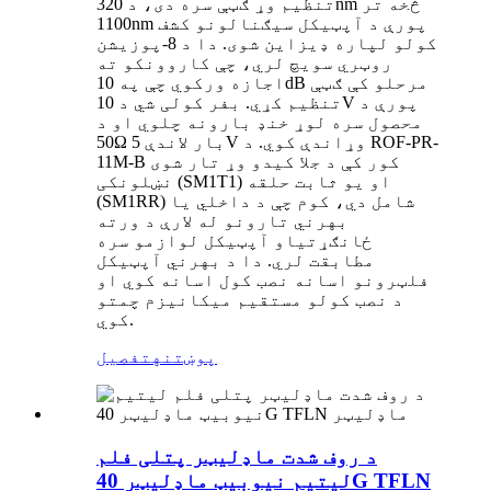
تنظیم وړ ګټې سره دی، د 320nm څخه تر
1100nm پورې د آپټیکل سیګنالونو کشف
کولو لپاره ډیزاین شوی. دا د 8-پوزیشن
روټري سویچ لري، چې کاروونکو ته
اجازه ورکوي چې په 10dB مرحلو کې ګټې
تنظیم کړي. بفر کولی شي د 10V پورې د
محصول سره لوړ خنډ بارونه چلوي او د
50Ω بار لاندې 5V وړاندې کوي. د ROF-PR-
11M-B کور کې د جلا کیدو وړ تار شوی
نښلونکی (SM1T1) او یو ثابت حلقه
(SM1RR) شامل دي، کوم چې د داخلي یا
بهرني تارونو له لارې د ورته
ځانګړتیاو آپټیکل لوازمو سره
مطابقت لري. دا د بهرني آپټیکل
فلټرونو اسانه نصب کول اسانه کوي او
د نصب کولو مستقیم میکانیزم چمتو
کوي.
پوښتنه
تفصیل
د روف شدت ماډلیټر پتلی فلم
لیتیم نیوبیټ ماډلیټر 40G TFLN