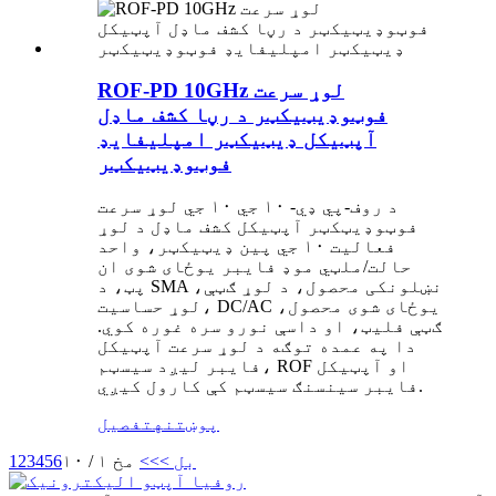
ROF-PD 10GHz لوړ سرعت
فوټوډیټیکټر د رڼا کشف ماډل
آپټیکل ډیټیکټر امپلیفایډ
فوټوډیټیکټر
د روف-پي ډي- ۱۰ جي ۱۰ جي لوړ سرعت
فوټوډيټکټر آپټيکل کشف ماډل د لوړ
فعالیت ۱۰ جي پين ډيټيکټر، واحد
حالت/ملټي موډ فايبر يوځای شوی ان
پټ، د SMA نښلونکی محصول، د لوړ ګټې،
لوړ حساسيت، DC/AC يوځای شوی محصول،
ګټې فلیټ، او داسې نورو سره غوره کوي.
دا په عمده توګه د لوړ سرعت آپټيکل
فايبر لیږد سیسټم، ROF او آپټيکل
فايبر سينسنګ سیسټم کې کارول کیږي.
پوښتنه
تفصیل
بل >
>>
مخ ۱ / ۱۰
6
5
4
3
2
1