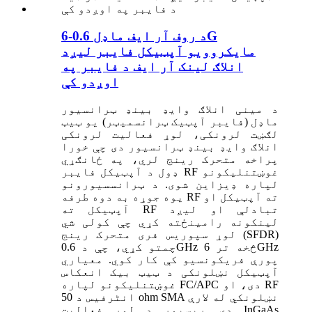
د روف آر ایف ماډل 0.6-6G
مایکروویو آپټیکل فایبر لیږد
انلاګ لینک آر ایف د فایبر په
اوږدو کې
د مینی انلاګ وایډ بینډ ټرانسیور
ماډل (فایبر آپټیک ټرانسمیټر) یو ټیټ
لګښت لرونکی، لوړ فعالیت لرونکی
انلاګ وایډ بینډ ټرانسیور دی چې خورا
پراخه متحرک رینج لري، په ځانګړي
ډول د آپټیکل فایبر RF غوښتنلیکونو
لپاره ډیزاین شوی. د ټرانسسیورونو
یوه جوړه به دوه طرفه RF ته آپټیکل او
آپټیکل ته RF تبادلې او لیږد
لینکونه رامینځته کړي چې کولی شي
لوړ سپوریس فری متحرک رینج (SFDR)
چمتو کړي، چې د 0.6GHz څخه تر 6GHz
پورې فریکونسیو کې کار کوي. معیاري
آپټیکل نښلونکی د ټیټ بیک انعکاس
غوښتنلیکونو لپاره FC/APC دی، او RF
انٹرفیس د 50 ohm SMA نښلونکي له لارې
دی. ریسیور د لوړ فعالیت InGaAs