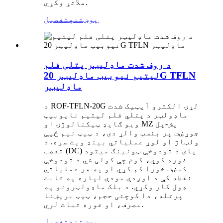
ملاتړ وکړي.
پوښتنه
تفصیل
د روف شدت ماډلیټر پتلی فلم
لیتیم نیوبیټ ماډلیټر 20G TFLN
ماډلیټر
د ROF-TFLN-20G لړۍ الکترو آپټیک شدت
ماډولټر د پتلي فلم لیتیم نایوبیټ
ویو ګایډ ټیکنالوژۍ او MZ پش-پل
جوړښت پر بنسټ والړ دی، د ټیټ نیم څپې
ولټاژ او لوړ عملیاتي بینډ ویت سره. د
تعصب (DC) پای د تودوخې ټونینګ میتود
غوره کوي، کوم چې کولی شي د تودوخې
کمښت خورا کم کړي او په هر عملیاتي
نقطه کې د اوږدې مودې لپاره په ثابت
ډول کار وکړي. د بلک ماډولټرونو په
پرتله، دا کوچنی حجم، ټیټ بریښنا
مصرف، او غوره ثبات لري.
پوښتنه
تفصیل