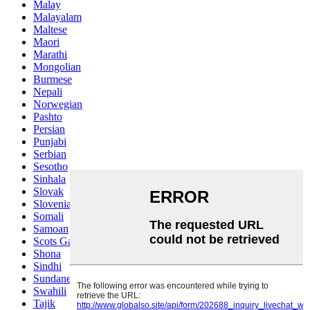
Malay
Malayalam
Maltese
Maori
Marathi
Mongolian
Burmese
Nepali
Norwegian
Pashto
Persian
Punjabi
Serbian
Sesotho
Sinhala
Slovak
Slovenian
Somali
Samoan
Scots Gaelic
Shona
Sindhi
Sundanese
Swahili
Tajik