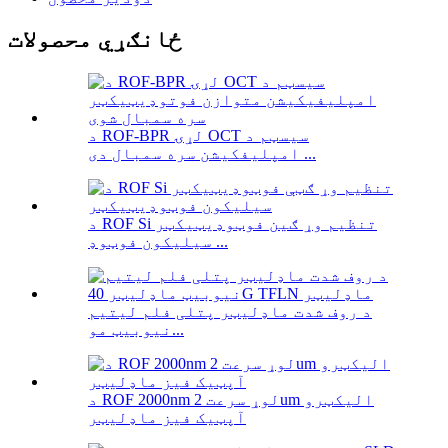
ځانګړي محصولات
د ROF-BPR لړۍ OCT سیسټم د
امپلیفکیشن سره سمبال دی ...
د ROF Si تنظیم وړ ګین فوټوډیټیکټر
سیلیکون فوټوډ ...
د روف شدت ماډلیټر پتلی فلم لیتیم
نیوبیټ مو...
د ROF 2000nm لوړ سرعت 2um الیکټرو
آپټیک فیز ماډلیټر