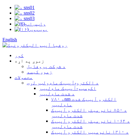
English
کور
زموږ په اړه
د شرکت پروفایل
زموږ کیسه
محصولات
د الکترو-آپټیک ماډولټر لړۍ
اکوسټو-آپټیک ماډلیټر
د شدت ماډلیټر
د ۷۸۰nm الکترو آپټیک شدت
ماډلیټر
د ۸۵۰ نانو میتر الکترو آپټیک
شدت ماډلیټر
د ۱۰۶۴ نانو میتر الکترو آپټیک
شدت ماډلیټر
د ۱۳۱۰ نانومیټر الکترو آپټیک