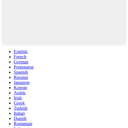
English
French
German
Portuguese
Spanish
Russian
Japanese
Korean
Arabic
Irish
Greek
Turkish
Italian
Danish
Romanian