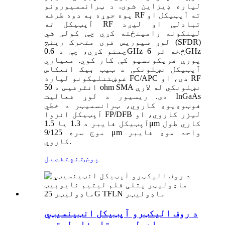
لپاره ډیزاین شوی. د ټرانسسیورونو
یوه جوړه به دوه طرفه RF ته آپټیکل او
آپټیکل ته RF تبادلې او لیږد
لینکونه رامینځته کړي چې کولی شي
لوړ سپوریس فری متحرک رینج (SFDR)
چمتو کړي، چې د 0.6GHz څخه تر 6GHz
پورې فریکونسیو کې کار کوي. معیاري
آپټیکل نښلونکی د ټیټ بیک انعکاس
غوښتنلیکونو لپاره FC/APC دی، او RF
انٹرفیس د 50 ohm SMA نښلونکي له لارې
دی. ریسیور د لوړ فعالیت InGaAs
فوټوډیوډ کاروي، ټرانسمیټر د خطي
آپټیکل انزوا FP/DFB لیزر کاروي، او
آپټیکل فایبر د 1.3 یا 1.5μm کاري طول
موج سره 9/125 μm واحد موډ فایبر
کاروي.
پوښتنه
تفصیل
د روف الیکټرو آپټیکل انټینسیټي
ماډولیټر پتلی فلم لیتیم