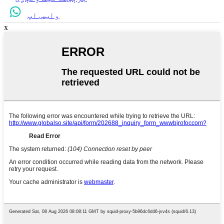
واټس اپ
x