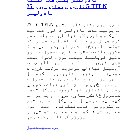
نایوبیټ ماډولیټر 25G TFLN
ماډولیټر
د 25G TFLN ماډولټر، پتلی فلم لیتیم
نایوبیټ شدت ماډولټر د لوړ فعالیت
الیکټرو-آپټیکل تبادلې وسیله ده،
کوم چې زموږ د شرکت لخوا په خپلواکه
توګه رامینځته شوی او بشپړ خپلواک
فکري ملکیت حقونه لري. محصول د لوړ
دقیق کوپلینګ ټیکنالوژۍ لخوا بسته
شوی ترڅو د الټرا لوړ الیکټرو-
آپټیکل تبادلې موثریت ترلاسه کړي. د
دودیز لیتیم نایوبیټ کرسټال
ماډولټر سره پرتله کول، دا محصول د
ټیټ نیم څپې ولټاژ، لوړ ثبات، کوچني
وسیلې اندازې او ترمو-آپټیکل تعصب
کنټرول ځانګړتیاوې لري، او په پراخه
کچه په ډیجیټل آپټیکل مخابراتو،
مایکروویو فوټونیکونو، بیک بون
مخابراتي شبکو او د مخابراتو څیړنې
پروژو کې کارول کیدی شي.
پوښتنه
تفصیل