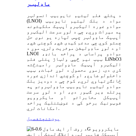
ماډلیټر
د پتلي فلم لیتیم نایوبیټ انسولټر
(LNOI) مواد د بلک لیتیم نایوبیټ
موادو غوره الیکټرو آپټیک ملکیتونه
په میراث وړي، چې د لوړ سرعت الیکټرو
آپټیک ماډولټر چپس لپاره یو نوی حل
چمتو کوي چې مدغم کیدی شي، کوچنی شي،
او د لوړ ماډولیشن موثریت ولري. موږ د
LNOI موادو پراساس د پراخه بانډ،
ټیټ نیم څپې ولټاژ پتلی فلم LiNbO3
الیکټرو آپټیک ماډولټر رامینځته
کړی دی. زموږ محصول د لوړ ثبات، ټیټ
داخلولو ضایع، او کوچني اندازې غوره
ځانګړتیاوې لري، کوم چې د دودیز بلک
موادو لیتیم نایوبیټ ماډولټرونو په
پرتله ډیر ګټور دی، او د لوړ سرعت
آپټیکل مخابراتو او مایکروویو
فوټونیک برخو کې د غوښتنلیک پراخه
امکانات لري.
پوښتنه
تفصیل