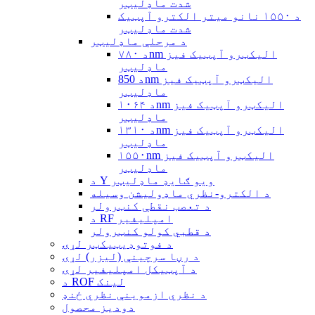
شدت ماډلیټر
د ۱۵۵۰ نانو میتر الکترو آپټیک
شدت ماډلیټر
د مرحلې ماډلیټر
د ۷۸۰nm الیکټرو آپټیک فیز
ماډلیټر
د 850nm الیکټرو آپټیک فیز
ماډلیټر
د ۱۰۶۴nm الیکټرو آپټیک فیز
ماډلیټر
د ۱۳۱۰nm الیکټرو آپټیک فیز
ماډلیټر
۱۵۵۰nm الیکټرو آپټیک فیز
ماډلیټر
د Y ویو ګایډ ماډلیټر
د الکترو-نظري ماډولیشن وسیله
د تعصب نقطې کنټرولر
د RF امپلیفیر
د قطبي کولو کنټرولر
د فوتوډیټیکټر لړۍ
د رڼا سرچینې (لیزر) لړۍ
د آپټیکل امپلیفیر لړۍ
د ROF لینک
د نظري ازموینې نظري ځنډ
دودیز محصول