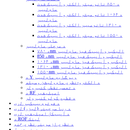
د ۸۵۰ نانو میتر الکترو آپټیک شدت
ماډلیټر
د ۱۰۶۴ نانو میتر الکترو آپټیک شدت
ماډلیټر
د ۱۳۱۰ نانومیټر الکترو آپټیک شدت
ماډلیټر
د ۱۵۵۰ نانو میتر الکترو آپټیک شدت
ماډلیټر
د مرحلې ماډلیټر
د ۷۸۰nm الیکټرو آپټیک فیز ماډلیټر
د 850nm الیکټرو آپټیک فیز ماډلیټر
د ۱۰۶۴nm الیکټرو آپټیک فیز ماډلیټر
د ۱۳۱۰nm الیکټرو آپټیک فیز ماډلیټر
۱۵۵۰nm الیکټرو آپټیک فیز ماډلیټر
د Y ویو ګایډ ماډلیټر
د الکترو-نظري ماډولیشن وسیله
د تعصب نقطې کنټرولر
د RF امپلیفیر
د قطبي کولو کنټرولر
د فوتوډیټیکټر لړۍ
د رڼا سرچینې (لیزر) لړۍ
د آپټیکل امپلیفیر لړۍ
د ROF لینک
د نظري ازموینې نظري ځنډ
دودیز محصول