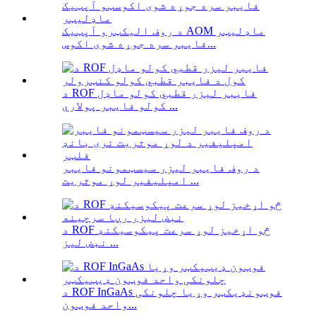
د روف الیکټرو آپټیک AOM ماډلیټر
فایبر سره جوړه شوی اکوس...
د ROF فایبر لیزر قطبي کولو ماډل
کولو فایبر پولاري ...
د روف فایبر لیزر سیسټمونو فایبر
امپلیفیر لوړ موثریت ...
د ROF څو اړخیز لوړ سرعت پیکوسیکنډ
نبض لیز ...
د ROF InGaAs فوټونډیکټر وړیا چلونکی
واحد فوټون...