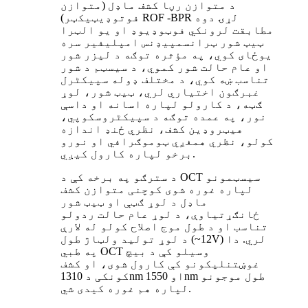
د متوازن رڼا کشف ماډل (متوازن
فوتوډیټیکټر) ROF -BPR لړۍ دوه
مطابقت لرونکي فوټوډیوډ او یو الټرا
ټیټ شور ټرانسمپیډنس امپلیفیر سره
یوځای کوي، په مؤثره توګه د لیزر شور
او عام حالت شور کموي، د سیسټم د شور
تناسب ښه کوي، د مختلف ډوله سپیکٹرل
غبرګون اختیاري لري، ټیټ شور، لوړ
ګټه، د کارولو لپاره اسانه او داسې
نور، په عمده توګه د سپیکٹروسکوپي،
هیټروډین کشف، نظري ځنډ اندازه
کولو، نظري همغږي ټوموګرافي او نورو
برخو لپاره کارول کیږي.
د سترګو په برخه کې د OCT سیسټمونو
لپاره غوره شوی کوچنی متوازن کشف
ماډل د لوړ ګټې او ټیټ شور
ځانګړتیاوې، د لوړ عام حالت ردولو
تناسب او د طول موج اصلاح کولو له لارې
د لوړ تولید ولټاژ طول (~12V) لري. دا
په طبي OCT وسیلو کې د بیچ
غوښتنلیکونو کې کارول شوی، او کشف
کونکی د 1310nm او 1550nm طول موجونو
لپاره هم غوره کیدی شي.