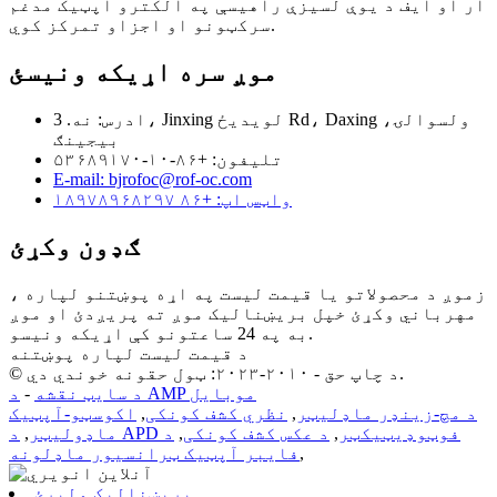
آر او ایف د یوې لسیزې راهیسې په الکترو آپټیک مدغم
سرکټونو او اجزاو تمرکز کوي.
موږ سره اړیکه ونیسئ
ادرس: نه. 3، Jinxing لویدیځ Rd، Daxing ولسوالۍ،
بیجینګ
تلیفون: +۸۶-۱۰-۵۳۶۸۹۱۷۰
E-mail: bjrofoc@rof-oc.com
واټس اپ: +۸۶ ۱۸۹۷۸۹۶۸۲۹۷
ګډون وکړئ
زموږ د محصولاتو یا قیمت لیست په اړه پوښتنو لپاره ،
مهرباني وکړئ خپل بریښنالیک موږ ته پریږدئ او موږ
به په 24 ساعتونو کې اړیکه ونیسو.
د قیمت لیست لپاره پوښتنه
© د چاپ حق - ۲۰۱۰-۲۰۲۳: ټول حقونه خوندي دي.
د AMP موبایل
د سایټ نقشه
-
د مچ-زینډر ماډلیټر
,
نظري کشف کونکی
,
اکوسټو-آپټیک
د APD فوټوډیټیکټر
,
د عکس کشف کونکی
,
د
ماډولیټر
,
,
فایبر آپټیک ټرانسیور ماډلونه
برېښنالیک ولېږئ