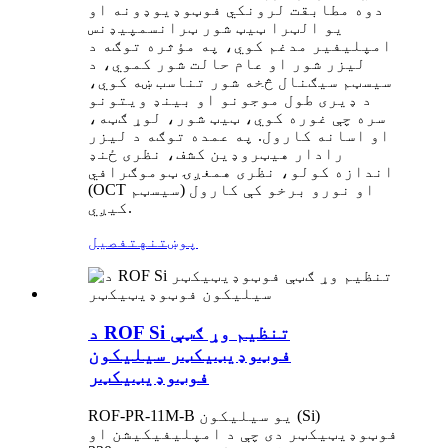
دوه مطابقت لرونکي فوټوډیوډونه او
یو الټرا ټیټ شور ټرانسمپیډنس
امپلیفیر مدغم کوي، په مؤثره توګه د
لیزر شور او عام حالت شور کموي، د
سیسټم سیګنال څخه شور تناسب ښه کوي،
د ډیری طول موجونو او بینډ ویتونو
سره چې غوره کوي، ټیټ شور، لوړ ګټه،
او اسانه کارول. په عمده توګه د لیزر
رادار هیټروډین کشف، نظری ځنډ
اندازه کولو، نظری همغږۍ ټوموګرافي
(OCT سیسټم) او نورو برخو کې کارول
کیږي.
پوښتنه
تفصیل
د ROF Si تنظیم وړ ګټې
فوټوډیټیکټر سیلیکون
فوټوډیټیکټر
ROF-PR-11M-B یو سیلیکون (Si)
فوټوډیټیکټر دی چې د امپلیفیکیشن او