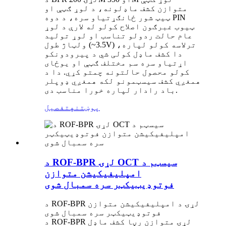
متوازن کشف ماډلونه، د لوړ ګټې او
ټیټ شور ځانګړتیاو سره، د دوه PIN
ټیوب غبرګون اصلاح کولو له لارې د لوړ
عام حالت ردولو تناسب او لوړ تولید
ولټاژ طول (~3.5V) ترلاسه کولو لپاره،
دا کشف ماډل کولی شي د پیرودونکو
اړتیاو سره سم مختلف ګټې او یوځای
کولو محصول حالتونه چمتو کړي. دا د
همغږي کشف سیسټمونو لکه همغږي ډوپلر
باد رادار لپاره خورا مناسب دی.
پوښتنه
تفصیل
د ROF-BPR لړۍ OCT سیسټم د
امپلیفیکیشن متوازن
فوتوډیټیکټر سره سمبال شوی
د ROF-BPR لړۍ د امپلیفیکیشن متوازن
فوتوډیټیکټر سره سمبال شوی
د ROF-BPR لړۍ متوازن رڼا کشف ماډل