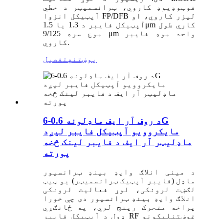
فوټوډیوډ کاروي، ټرانسمیټر د خطي
آپټیکل انزوا FP/DFB لیزر کاروي، او
آپټیکل فایبر د 1.3 یا 1.5μm کاري طول
موج سره 9/125 μm واحد موډ فایبر
کاروي.
پوښتنه
تفصیل
د روف آر ایف ماډلونه 0.6-6G
مایکروویو آپټیکل فایبر لیږد
ماډلیټر آر ایف د فایبر لینک څخه
پورته
د مینی انلاګ وایډ بینډ ټرانسیور
ماډل (فایبر آپټیک ټرانسمیټر) یو ټیټ
لګښت لرونکی، لوړ فعالیت لرونکی
انلاګ وایډ بینډ ټرانسیور دی چې خورا
پراخه متحرک رینج لري، په ځانګړي
ډول د آپټیکل فایبر RF غوښتنلیکونو