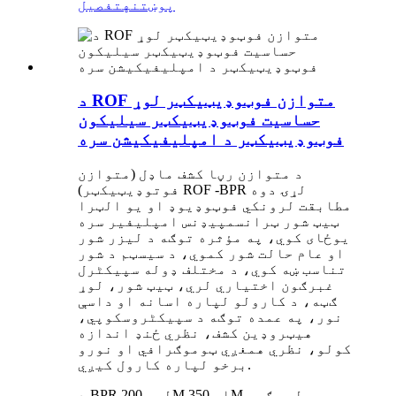
پوښتنه
تفصیل
د ROF متوازن فوټوډیټیکټر لوړ
حساسیت فوټوډیټیکټر سیلیکون
فوټوډیټیکټر د امپلیفیکیشن سره
د متوازن رڼا کشف ماډل (متوازن
فوتوډیټیکټر) ROF -BPR لړۍ دوه
مطابقت لرونکي فوټوډیوډ او یو الټرا
ټیټ شور ټرانسمپیډنس امپلیفیر سره
یوځای کوي، په مؤثره توګه د لیزر شور
او عام حالت شور کموي، د سیسټم د شور
تناسب ښه کوي، د مختلف ډوله سپیکٹرل
غبرګون اختیاري لري، ټیټ شور، لوړ
ګټه، د کارولو لپاره اسانه او داسې
نور، په عمده توګه د سپیکٹروسکوپي،
هیټروډین کشف، نظري ځنډ اندازه
کولو، نظري همغږي ټوموګرافي او نورو
برخو لپاره کارول کیږي.
د BPR لړۍ 200M او 350M لوړ ګټې