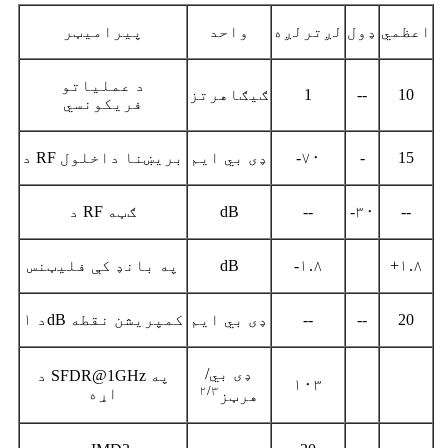
اعظمي
ډول
لږترلږه
واحد
پیرامیټر
د عملیاتو
10
--
1
ګیګاهرتز
فریکونسي
15
-
-۷۰
ډی بي ایم
د RF بریښنا داخلول
--
-۳۰
--
dB
د RF ګټه
+۱.۸
-۱.۸
dB
په بانډ کې فلیټنس
20
--
--
ډی بي ایم
د ۱dB کمپریشن نقطه
ډی بي/
د SFDR@1GHz په
۱۰۳
۲/۳
اړه
هرټز