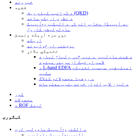
خبرونه
قضیه
د کوانټم کیلي ویش (QKD)
د نظري اړیکو ساحه
په آپټیکل مخابراتو کې د الیکټرو-آپټیک
ماډلولیشن کارول
موږ سره اړیکه ونیسئ
اړیکه
پوښتنې او ځوابونه
تخنیکي ملاتړ
د شدت ماډلیټر د نیم څپې ولټاژ لپاره
لاسي او چټک ازموینې میتود
د L-band EDFA امپلیفیر سیسټم تخنیکي
سکیم
د روفیا محصولاتو کتلاګ
د لیزر لابراتوار خوندیتوب معلومات
کور
محصولات
د ROF لینک
کټګورۍ
د الکترو-آپټیک ماډولټر لړۍ
اکوسټو-آپټیک ماډلیټر