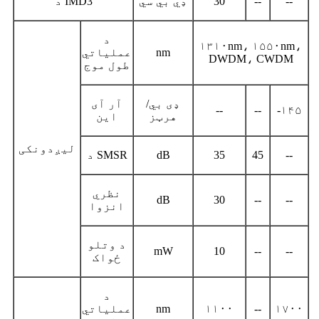
--
--
30
ډي بي سي
د IMD3
د
۱۳۱۰nm، ۱۵۵۰nm،
nm
عملیاتي
DWDM، CWDM
طول موج
ډی بي/
آر آی
--
--
-۱۴۵
هرټز
این
لیږدونکی
--
45
35
dB
د SMSR
نظري
dB
30
--
--
انزوا
د وتلو
mW
10
--
--
ځواک
د
۱۷۰۰
--
۱۱۰۰
nm
عملیاتي