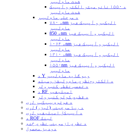
شدت ماډلیټر
د ۱۵۵۰ نانو میتر الکترو آپټیک
شدت ماډلیټر
د مرحلې ماډلیټر
د ۷۸۰nm الیکټرو آپټیک فیز
ماډلیټر
د 850nm الیکټرو آپټیک فیز
ماډلیټر
د ۱۰۶۴nm الیکټرو آپټیک فیز
ماډلیټر
د ۱۳۱۰nm الیکټرو آپټیک فیز
ماډلیټر
۱۵۵۰nm الیکټرو آپټیک فیز
ماډلیټر
د Y ویو ګایډ ماډلیټر
د الکترو-نظري ماډولیشن وسیله
د تعصب نقطې کنټرولر
د RF امپلیفیر
د قطبي کولو کنټرولر
د فوتوډیټیکټر لړۍ
د رڼا سرچینې (لیزر) لړۍ
د آپټیکل امپلیفیر لړۍ
د ROF لینک
د نظري ازموینې نظري ځنډ
دودیز محصول