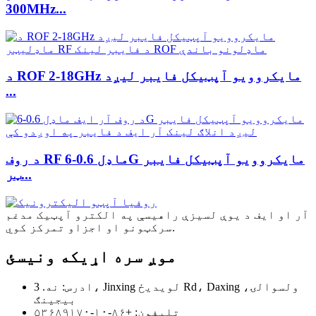
300MHz...
د ROF 2-18GHz مایکروویو آپټیکل فایبر لیږد
...
د روف RF ماډل 0.6-6G مایکروویو آپټیکل فایبر
ټر...
آر او ایف د یوې لسیزې راهیسې په الکترو آپټیک مدغم
سرکټونو او اجزاو تمرکز کوي.
موږ سره اړیکه ونیسئ
ادرس: نه. 3، Jinxing لویدیځ Rd، Daxing ولسوالۍ،
بیجینګ
تلیفون: +۸۶-۱۰-۵۳۶۸۹۱۷۰