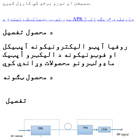
سټیشن او نورو برخو کې کارول کیږي.
د APK ډاونلوډ څرنګوالی؟
موږ ته بریښنالیک واستوئ
د محصول تفصیل
روفیا آپټو الیکترونیکونه آپټیکل
او فوټونیکونه د الیکټرو آپټیک
ماډولټرونو محصولات وړاندې کوي
د محصول ټګونه
تفصیل