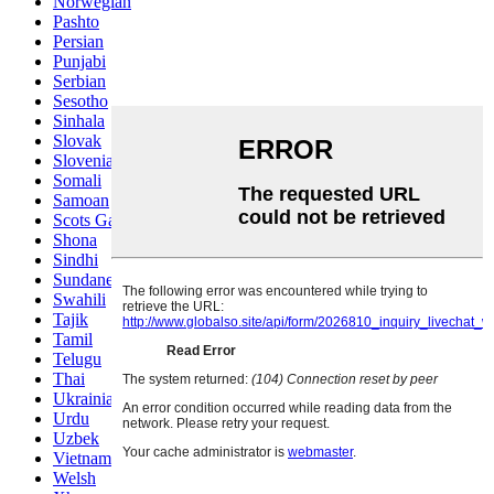
Norwegian
Pashto
Persian
Punjabi
Serbian
Sesotho
Sinhala
Slovak
Slovenian
Somali
Samoan
Scots Gaelic
Shona
Sindhi
Sundanese
Swahili
Tajik
Tamil
Telugu
Thai
Ukrainian
Urdu
Uzbek
Vietnamese
Welsh