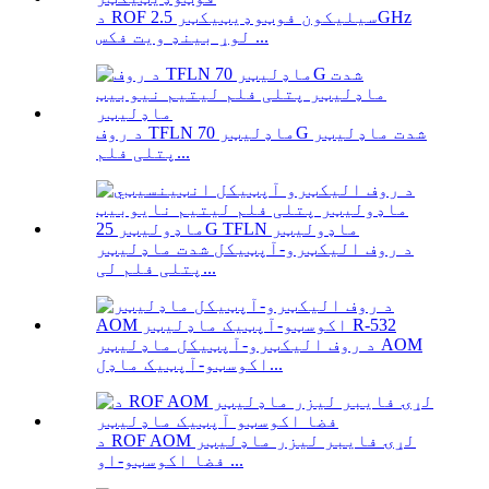
د ROF سیلیکون فوټوډیټیکټر 2.5GHz
لوړ بینډ ویت فکس ...
د روف TFLN ماډلیټر 70G شدت ماډلیټر
پتلی فلم...
د روف الیکټرو-آپټیکل شدت ماډلیټر
پتلی فلم لی...
د روف الیکټرو-آپټیکل ماډلیټر AOM
اکوسټو-آپټیک ماډل...
د ROF AOM لړۍ فایبر لیزر ماډلیټر
فضا اکوسټو-او ...