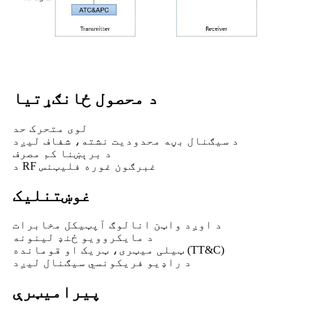
د محصول ځانګړتیا
لوی متحرک حد
د سیګنال بڼه محدودیت نشته، شفاف لیږد
د برېښنا کم مصرف
د RF غبرګون غوره فلیټنس
غوښتنلیک
د اوږد واټن انالوګ آپټیکل مخابرات
د مایکروویو ځنډ لینونه
ټیلی میټری، ټریک او قومانده (TT&C)
د راډیو فریکونسي سیګنال لیږد
پیرامیټرې