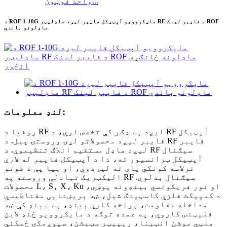
واحد فوټون...
د ROF 1-10G مایکروویو آپټیکل فایبر لیږد ماډلیټر RF د فایبر لینک ROF
ماډلونو باندې
لنډ معلومات:
روفیا د RF لیږد په ډګر کې تخصص لري، د RF آپټیکل
فایبر لیږد محصولاتو لړۍ وروستۍ پیل. د RF فایبر
لیږد ماډل مستقیم انلاګ تنظیموي. د RF سیګنال
آپټیکل ټرانسیور ته، دا د آپټیکل فایبر له لارې
ترلاسه کونکي پای ته لیږدوي، او بیا یې د فوتو
الیکټریک تبادلې وروسته په RF سیګنال بدلوي.
محصولات L، S، X، Ku او نور فریکونسي بینډونه پوښي،
د کمپیکٹ فلزي کاسټینګ شیل، ښه بریښنایی مقناطیسي
مداخله مقاومت، پراخه کاري بینډ، په بینډ کې ښه
فلیټنس کاروي، په عمده توګه د مایکروویو ځنډ لاین
ملټي موشن انټینا، ریپیټر سټیشن، سپوږمکۍ ځمکني