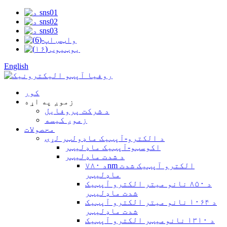
English
کور
زموږ په اړه
د شرکت پروفایل
زموږ کیسه
محصولات
د الکترو-آپټیک ماډولټر لړۍ
اکوسټو-آپټیک ماډلیټر
د شدت ماډلیټر
د ۷۸۰nm الکترو آپټیک شدت
ماډلیټر
د ۸۵۰ نانو میتر الکترو آپټیک
شدت ماډلیټر
د ۱۰۶۴ نانو میتر الکترو آپټیک
شدت ماډلیټر
د ۱۳۱۰ نانومیټر الکترو آپټیک