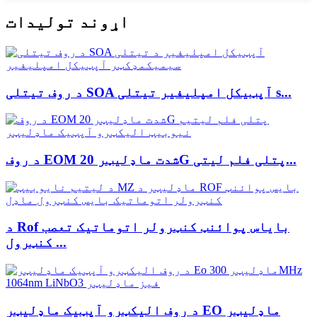
اړوند توليدات
د روف تیتلی SOA آپټیکل امپلیفیر تیتلی s...
د روف EOM شدت ماډلیټر 20G پتلی فلم لیتی...
د Rof بایاس پوائنټ کنټرولر اتوماتیک تعصب
کنټرول ...
د روف الیکټرو آپټیک ماډلیټر EO ماډلیټر