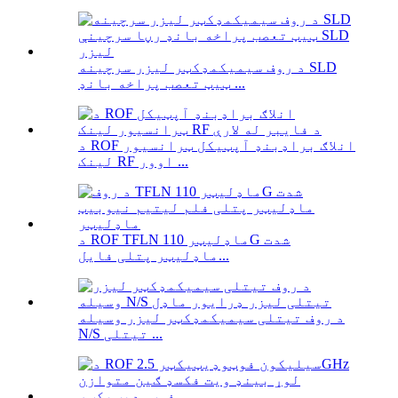
د روف سیمیکمډکټر لیزر سرچینه SLD
ټیټ تعصب پراخه بانډ ...
د ROF انلاګ براډبنډ آپټیکل ټرانسیور
لینک RF اوور ...
د ROF TFLN ماډلیټر 110G شدت
ماډلیټر پتلی فایل...
د روف تیتلی سیمیکمډکټر لیزر وسیله
N/S تیتلی ...