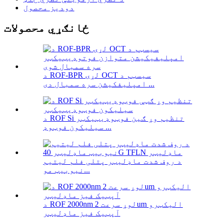
دودیز محصول
ځانګړي محصولات
د ROF-BPR لړۍ OCT سیسټم د
امپلیفکیشن سره سمبال دی ...
د ROF Si تنظیم وړ ګین فوټوډیټیکټر
سیلیکون فوټوډ ...
د روف شدت ماډلیټر پتلی فلم لیتیم
نیوبیټ مو...
د ROF 2000nm لوړ سرعت 2um الیکټرو
آپټیک فیز ماډلیټر