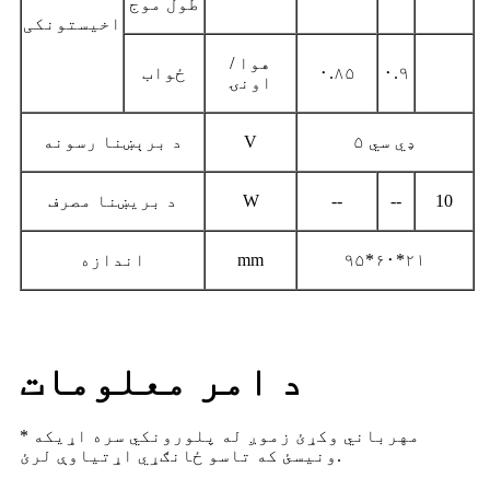
طول موج
اخیستونکی
هوا /
۰.۹
۰.۸۵
ځواب
اونۍ
ډي سي ۵
V
د برېښنا رسونه
10
--
--
W
د بریښنا مصرف
۹۵*۶۰*۲۱
mm
اندازه
د امر معلومات
* مهرباني وکړئ زموږ له پلورونکي سره اړیکه
ونیسئ که تاسو ځانګړي اړتیاوې لرئ.