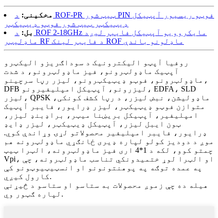
مخکینی:
د ROF-PR ټیټ شور PIN فوټو ریسیور آپټیکل
ډیټیکټر ټیټ شور فوټو ډیټیکټر
بل:
د ROF 2-18GHz مایکروویو آپټیکل فایبر لیږد
ماډلیټر RF د فایبر لینک ROF ماډلونو باندې
روفیا آپټو الیکترونیک د سوداګریزو الیکټرو
آپټیک ماډولټرونو، فیز ماډولټرونو، د شدت
ماډولټرونو، فوټو ډیټیکټرونو، لیزر رڼا سرچینو،
DFB لیزرونو، آپټیکل امپلیفیرونو، EDFA، SLD
لیزر، QPSK ماډولیشن، نبض لیزر، د رڼا کشف کونکی،
متوازن فوټو ډیټیکټر، لیزر ډرایور، فایبر آپټیک
امپلیفیر، آپټیکل بریښنا میټر، براډبنډ لیزر،
ټون ایبل لیزر، آپټیکل ډیټیکټر، لیزر ډایډ
ډرایور، فایبر امپلیفیر محصولاتو لړۍ وړاندې کوي.
موږ د دودیز کولو لپاره ډیری ځانګړي ماډولټرونه هم
چمتو کوو، لکه د 1*4 اری فیز ماډولټرونه، الټرا ټیټ
Vpi، او الټرا لوړ ختمیدونکي تناسب ماډولټرونه، چې
په عمده توګه په پوهنتونونو او انسټیټیوټونو کې
کارول کیږي.
هیله ده چې زموږ محصولات به ستاسو او ستاسو د څیړنې
لپاره ګټور وي.