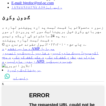
E-mail: bjrofoc@rof-oc.com
واټس اپ: +۸۶ ۱۸۹۷۸۹۶۸۲۹۷
ګډون وکړئ
زموږ د محصولاتو یا قیمت لیست په اړه پوښتنو لپاره ،
مهرباني وکړئ خپل بریښنالیک موږ ته پریږدئ او موږ
به په 24 ساعتونو کې اړیکه ونیسو.
د قیمت لیست لپاره پوښتنه
© د چاپ حق - ۲۰۱۰-۲۰۲۳: ټول حقونه خوندي دي.
د AMP موبایل
د سایټ نقشه
-
اکوسټو-آپټیک ماډولیټر
,
د فایبر آپټیک ټرانسیور
ماډلونه
,
نظري کشف کونکی
,
د عکس کشف کونکی
,
د مچ-
,
د APD فوټوډیټیکټر
زینډر ماډلیټر
,
برېښنالیک ولېږئ
واټس اپ
x