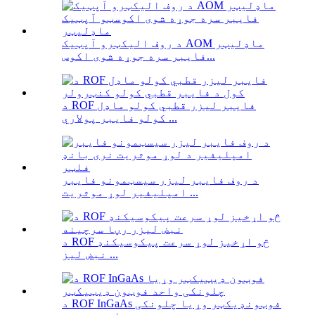
د روف الیکټرو آپټیک AOM ماډلیټر
فایبر سره جوړه شوی اکوس...
د ROF فایبر لیزر قطبي کولو ماډل
کولو فایبر پولاري ...
د روف فایبر لیزر سیسټمونو فایبر
امپلیفیر لوړ موثریت ...
د ROF څو اړخیز لوړ سرعت پیکوسیکنډ
نبض لیز ...
د ROF InGaAs فوټونډیکټر وړیا چلونکی